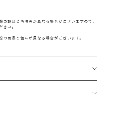
際の製品と色味等が異なる場合がございますので、
ださい。
際の商品と色味が異なる場合がございます。
袖丈
肩幅
その他
重さ
24cm
27cm
付属:パール
約162g
1％ 裏地:ポリエステル100％
サイズガイド