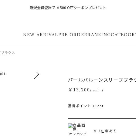
新規会員登録で ￥500 OFFクーポンプレゼント
NEW ARRIVAL
PRE ORDER
RANKING
CATEGOR
ブブラウス
パールバルーンスリーブブラ
￥13,200
(tax in)
獲得ポイント 132pt
M /在庫あり
オフホワイ
旧 