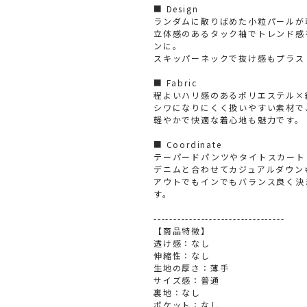
■ Design
ランダムに散りばめた小粒パールが
立体感のあるタック袖でトレンド感
ンに。
スキッパーネックで抜け感もプラス
■ Fabric
程よいハリ感のあるポリエステル×
シワになりにくく扱いやすい素材で
軽やかで快適な着心地も魅力です。
■ Coordinate
テーパードパンツやタイトスカート
デニムと合わせてカジュアルダウン
アウトでもインでもバランス良く決
す。
---------------------------------
【商品特徴】
透け感：なし
伸縮性：なし
生地の厚さ：薄手
サイズ感：普通
裏地：なし
ポケット：なし