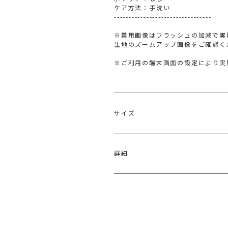
ケア方法：手洗い
---------------------------------
※着用画像はフラッシュの加減で実
生地のズームアップ画像をご確認く
※ご利用の端末画面の設定により実
サイズ
サイズ
バスト
着丈
詳細
M
98cm
57cm
表地：ポリエステル89％ コットン1
原産国：中国
メーカー品番：6526404007