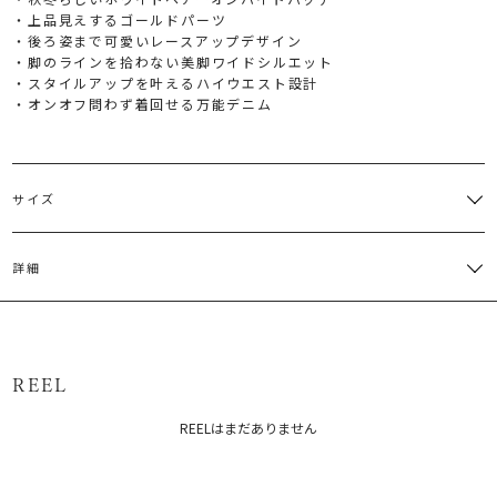
・上品見えするゴールドパーツ
・後ろ姿まで可愛いレースアップデザイン
・脚のラインを拾わない美脚ワイドシルエット
・スタイルアップを叶えるハイウエスト設計
・オンオフ問わず着回せる万能デニム
サイズ
サイズ
ウエスト
ヒップ
股上
股下
わたり周
詳細
XS
61cm
100.5cm
27cm
75cm
58cm
本体：綿98％ ポリウレタン2％ 革ラベル：牛革
S
65cm
101cm
27.5cm
75cm
59cm
M
71cm
101cm
28.5cm
75cm
62cm
原産国：日本
REEL
メーカー品番：6526407002
サイズガイド
REELはまだありません
カテゴリー：
ボトムス
パンツ