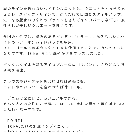
脚のラインを拾わないワイドシルエットと、ウエストをすっきり見
せるレースアップデザインで、穿くだけで自然とスタイルアップ。
気になる腰まわりやヒップラインもさりげなくカバーしながら、女
性らしい美しいシルエットを叶えます。
今回の別注では、深みのあるインディゴカラーに、秋冬らしいホワ
イトのヘアーオンハイドパッチを採用。
さらにゴールドのボタンやハトメを使用することで、カジュアルに
なりすぎず、TONALらしい華やかさをプラスしました。
バックスタイルを彩るアイスブルーのロゴリボンも、さりげない特
別感を演出。
ブラウスやジャケットを合わせれば通勤にも。
ニットやカットソーを合わせれば休日にも。
「デニムは楽だけど、カジュアルすぎる。」
そんな大人の女性にこそ穿いてほしい、きれい見えと着心地を両立
した特別な一本です。
【POINT】
・TONALだけの別注インディゴカラー
・秋冬らしいホワイトヘアーオンハイドパッチ