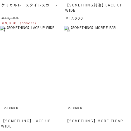
ケミカルレースタイトスカート
【SOMETHING別注】LACE UP
WIDE
￥19,800
￥17,600
￥9,900
（50%OFF）
7
8
PRE ORDER
PRE ORDER
【SOMETHING】LACE UP
【SOMETHING】MORE FLEAR
WIDE