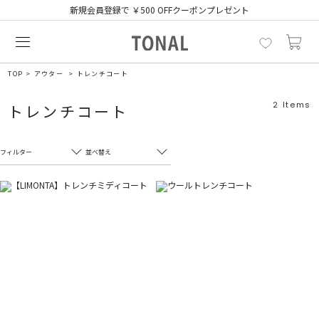
新規会員登録で ￥500 OFFクーポンプレゼント
TOP
アウター
トレンチコート
2
Items
トレンチコート
フィルター
並べ替え
フリーワード
売れ筋順
新着順
CLOSE
おすすめ順
カテゴリ
高い順
サブカテゴリ
安い順
販売状況
カラー