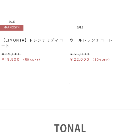
すべて
すべて
ホワイト
ホワイト
グレー
グレー
ブラック
ブラック
ブラウン
ブラウン
ベージュ
ベージュ
SALE
オレンジ
オレンジ
MARKDOWN
SALE
イエロー
イエロー
グリーン
グリーン
ブルー
ブルー
【LIMONTA】トレンチミディコ
ウールトレンチコート
パープル
パープル
レッド
レッド
ート
ピンク
ピンク
ミックス
ミックス
￥39,600
￥55,000
￥19,800
￥22,000
（50%OFF）
（60%OFF）
リセット
この条件で絞り込む
1