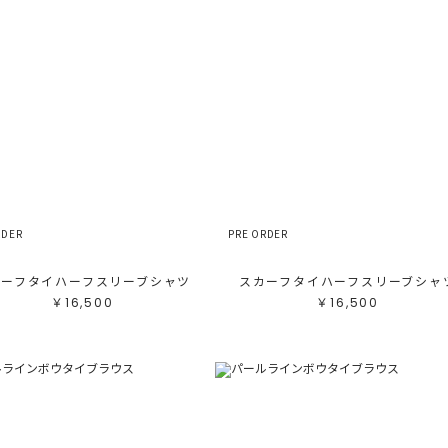
カ
サ
販
カ
す
ホ
グ
ブ
ブ
ベ
オ
イ
グ
ブ
パ
RDER
PRE ORDER
レ
ピ
ミ
カーフタイハーフスリーブシャツ
スカーフタイハーフスリーブシャ
￥16,500
￥16,500