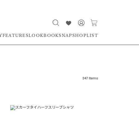
Y
FEATURES
LOOKBOOK
SNAP
SHOPLIST
347
Items
リーワード
売れ筋順
新着順
CLOSE
おすすめ順