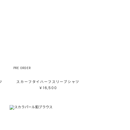
テゴリ
高い順
ブカテゴリ
安い順
売状況
ラー
べて
すべて
ワイト
ホワイト
レー
グレー
ラック
ブラック
ラウン
ブラウン
ージュ
ベージュ
レンジ
オレンジ
エロー
イエロー
リーン
グリーン
ルー
ブルー
ープル
パープル
PRE ORDER
ッド
レッド
ンク
ピンク
ックス
ミックス
ツ
スカーフタイハーフスリーブシャツ
リセット
￥16,500
この条件で絞り込む