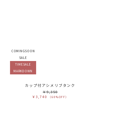
テゴリ
高い順
ブカテゴリ
安い順
売状況
ラー
べて
すべて
ワイト
ホワイト
レー
グレー
ラック
ブラック
ラウン
ブラウン
COMINGSOON
ージュ
ベージュ
レンジ
オレンジ
SALE
エロー
イエロー
リーン
グリーン
TIMESALE
ルー
ブルー
ープル
パープル
MARKDOWN
ッド
レッド
ンク
ピンク
ックス
ミックス
カップ付アシメリブタンク
リセット
￥9,350
￥3,740
（60%OFF）
この条件で絞り込む