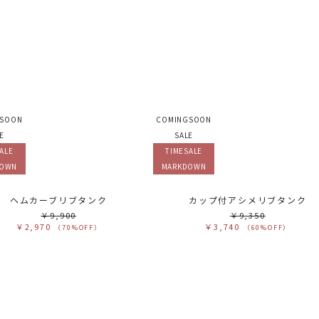
カ
サ
販
カ
す
ホ
グ
ブ
ブ
GSOON
COMINGSOON
ベ
オ
E
SALE
イ
グ
ALE
TIMESALE
ブ
パ
DOWN
MARKDOWN
レ
ピ
ミ
ヘムカーブリブタンク
カップ付アシメリブタンク
￥9,900
￥9,350
￥2,970
￥3,740
（70%OFF）
（60%OFF）