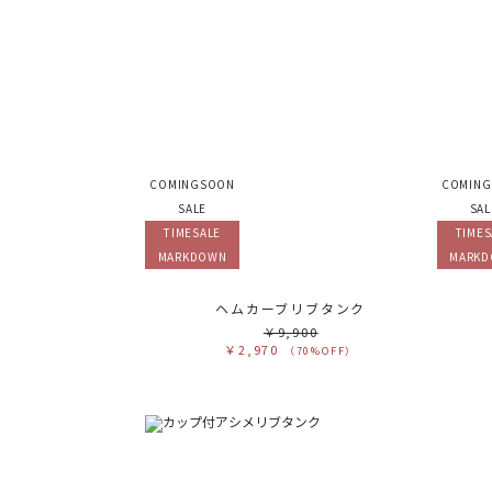
COMINGSOON
COMIN
SALE
SAL
TIMESALE
TIMES
MARKDOWN
MARK
ヘムカーブリブタンク
￥9,900
￥2,970
（70%OFF）