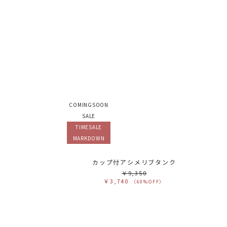
COMINGSOON
SALE
TIMESALE
MARKDOWN
カップ付アシメリブタンク
￥9,350
￥3,740
（60%OFF）