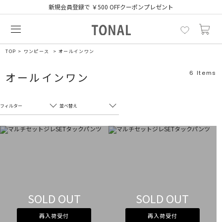
新規会員登録で ￥500 OFFクーポンプレゼント
TOP
ワンピース
オールインワン
6
Items
オールインワン
フィルター
並べ替え
フリーワード
売れ筋順
新着順
CLOSE
おすすめ順
カテゴリ
高い順
サブカテゴリ
安い順
SOLD OUT
SOLD OUT
販売状況
再入荷受付
再入荷受付
カラー