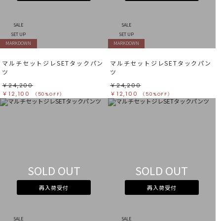
すべて
すべて
ホワイト
ホワイト
グレー
グレー
ブラック
ブラック
SALE
SALE
ブラウン
ブラウン
ベージュ
ベージュ
SET UP
SET UP
オレンジ
オレンジ
MARKDOWN
MARKDOWN
イエロー
イエロー
グリーン
グリーン
ブルー
ブルー
マルチセットジレSETタックパン
マルチセットジレSETタックパン
パープル
パープル
レッド
レッド
ツ
ツ
ピンク
ピンク
ミックス
ミックス
￥24,200
￥24,200
￥12,100
￥12,100
（50%OFF）
（50%OFF）
リセット
この条件で絞り込む
SOLD OUT
SOLD OUT
再入荷受付
再入荷受付
SALE
SALE