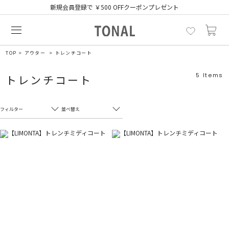
新規会員登録で ￥500 OFFクーポンプレゼント
TOP
アウター
トレンチコート
5
Items
トレンチコート
フィルター
並べ替え
フリーワード
売れ筋順
新着順
CLOSE
おすすめ順
カテゴリ
高い順
サブカテゴリ
安い順
販売状況
カラー