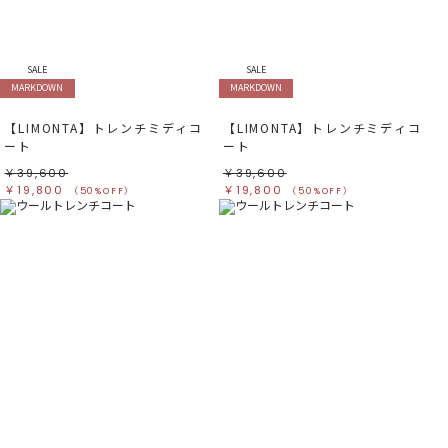
すべて
すべて
ホワイト
ホワイト
グレー
グレー
ブラック
ブラック
ブラウン
ブラウン
ベージュ
ベージュ
SALE
SALE
オレンジ
オレンジ
MARKDOWN
MARKDOWN
イエロー
イエロー
グリーン
グリーン
ブルー
ブルー
【LIMONTA】トレンチミディコ
【LIMONTA】トレンチミディコ
パープル
パープル
レッド
レッド
ート
ート
ピンク
ピンク
ミックス
ミックス
￥39,600
￥39,600
￥19,800
￥19,800
（50%OFF）
（50%OFF）
リセット
この条件で絞り込む