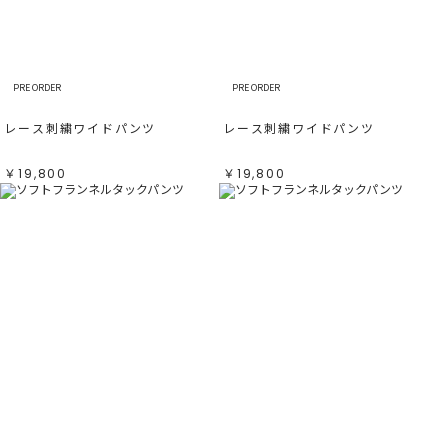
すべて
すべて
ホワイト
ホワイト
グレー
グレー
ブラック
ブラック
ブラウン
ブラウン
ベージュ
ベージュ
オレンジ
オレンジ
PRE ORDER
PRE ORDER
イエロー
イエロー
グリーン
グリーン
ブルー
ブルー
レース刺繍ワイドパンツ
レース刺繍ワイドパンツ
パープル
パープル
レッド
レッド
ピンク
ピンク
ミックス
ミックス
￥19,800
￥19,800
リセット
この条件で絞り込む