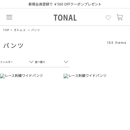
新規会員登録で ￥500 OFFクーポンプレゼント
TOP
ボトムス
パンツ
153
Items
パンツ
フィルター
並べ替え
フリーワード
売れ筋順
新着順
CLOSE
おすすめ順
カテゴリ
高い順
サブカテゴリ
安い順
販売状況
カラー