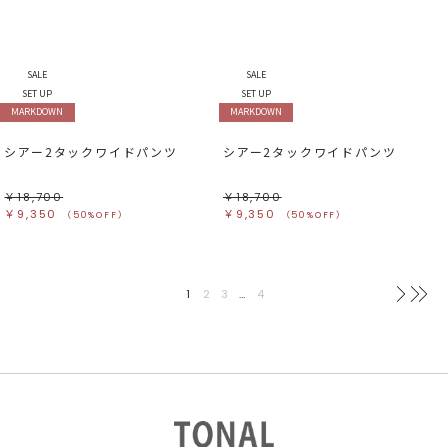
SALE
SALE
SET UP
SET UP
MARKDOWN
MARKDOWN
シアー2タックワイドパンツ
シアー2タックワイドパンツ
￥18,700
￥18,700
￥9,350
￥9,350
（50%OFF）
（50%OFF）
1
2
3
…
4
次へ
最