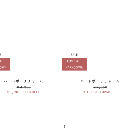
カ
サ
販
カ
す
ホ
グ
ブ
ブ
ベ
オ
E
SALE
イ
グ
ALE
TIMESALE
ブ
パ
DOWN
MARKDOWN
レ
ピ
ミ
ハートポーチチャーム
ハートポーチチャーム
￥4,950
￥4,950
￥1,980
￥1,980
（60%OFF）
（60%OFF）
1