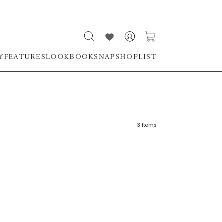
Y
FEATURES
LOOKBOOK
SNAP
SHOPLIST
3
Items
リーワード
売れ筋順
新着順
CLOSE
おすすめ順