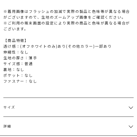
※着用画像はフラッシュの加減で実際の製品と色味等が異なる場合
がございますので、生地のズームアップ画像をご確認ください。
※ご利用の端末画面の設定により実際の商品と色味が異なる場合が
ございます。
【商品特徴】
透け感：(オフホワイトのみ)あり(その他カラー)一部あり
伸縮性：なし
生地の厚さ：薄手
サイズ感：普通
裏地：なし
ポケット：なし
ファスナー：なし
サイズ
サイズ
バスト
肩幅
ウエスト
総丈
その他
詳細
[切替部
分]一部ゴ
付属:リ
M
92cm
50cm
ム仕
116cm
ン