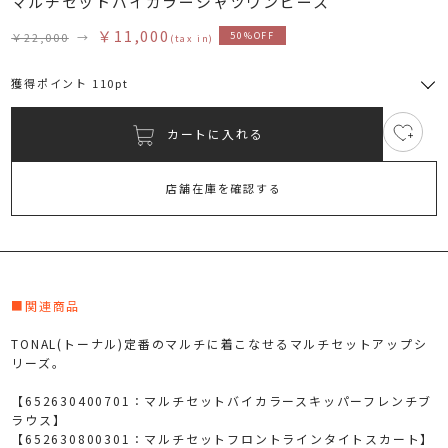
マルチセットバイカラーシャツワンピース
￥11,000
￥22,000
→
50%OFF
(tax in)
獲得ポイント 110pt
カートに入れる
2
RUNWAY Passport
ポイント
旧 MS PASSPORTポイント
店舗在庫を確認する
110
ポイント獲得
ポイントについて
■関連商品
TONAL(トーナル)定番のマルチに着こなせるマルチセットアップシ
リーズ。
【652630400701：マルチセットバイカラースキッパーフレンチブ
ラウス】
【652630800301：マルチセットフロントラインタイトスカート】