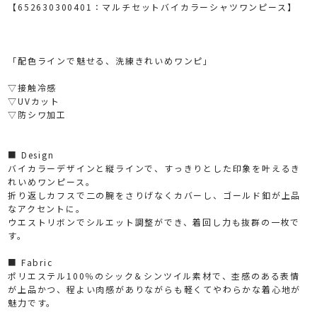
【652630300401：マルチセットバイカラーシャツワンピース】
「配色ラインで魅せる、洗練きれいめワンピ」
▽接触冷感
▽UVカット
▽防シワ加工
■ Design
バイカラーデザインと縦ラインで、すっきりとした印象を叶えるき
れいめワンピース。
折り返しカフスで二の腕をさりげなくカバーし、ゴールド釦が上品
なアクセントに。
ウエストリボンでシルエット調整ができ、着回し力も抜群の一枚で
す。
■ Fabric
ポリエステル100％のシック＆シンツイル素材で、杢感のある表情
が上品かつ、程よい肉感がありながらも軽くてやわらかな着心地が
魅力です。