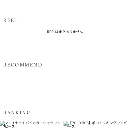
表地:ポリエステル100% 別布:ポリエステル100％
様:72～
82cm
原産国：日本
サイズガイド
REEL
メーカー品番：6526303004
REELはまだありません
カテゴリー：
ワンピース
ワンピース
RECOMMEND
RANKING
1
2