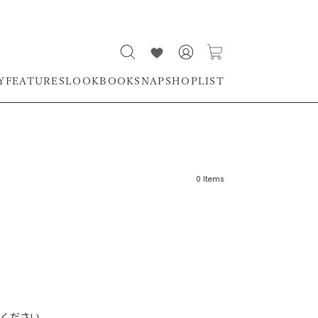
Y
FEATURES
LOOKBOOK
SNAP
SHOPLIST
0
Items
リーワード
売れ筋順
新着順
CLOSE
おすすめ順
ください。