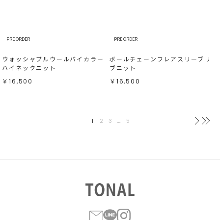
PRE ORDER
PRE ORDER
ウォッシャブルウールバイカラー
ボールチェーンフレアスリーブリ
ハイネックニット
ブニット
￥16,500
￥16,500
1
2
3
…
5
次へ
最