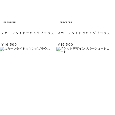
すべて
すべて
ホワイト
ホワイト
グレー
グレー
ブラック
ブラック
ブラウン
ブラウン
ベージュ
ベージュ
オレンジ
オレンジ
PRE ORDER
PRE ORDER
イエロー
イエロー
グリーン
グリーン
ブルー
ブルー
スカーフタイドッキングブラウス
スカーフタイドッキングブラウス
パープル
パープル
レッド
レッド
ピンク
ピンク
ミックス
ミックス
￥16,500
￥16,500
リセット
この条件で絞り込む