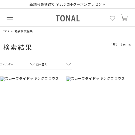
新規会員登録で ￥500 OFFクーポンプレゼント
TOP
商品検索結果
183
Items
検索結果
フィルター
並べ替え
フリーワード
売れ筋順
新着順
CLOSE
おすすめ順
カテゴリ
高い順
サブカテゴリ
安い順
販売状況
カラー