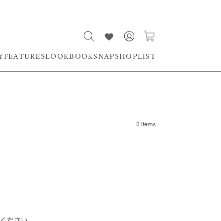
Y
FEATURES
LOOKBOOK
SNAP
SHOPLIST
0
Items
リーワード
売れ筋順
新着順
CLOSE
おすすめ順
ください。