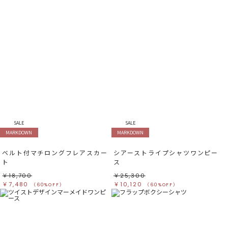
SALE
SALE
MARKDOWN
MARKDOWN
ベルト付マチロングフレアスカー
シアーストライプシャツワンピー
ト
ス
￥18,700
￥25,300
￥7,480
￥10,120
（60%OFF）
（60%OFF）