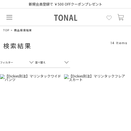
新規会員登録で ￥500 OFFクーポンプレゼント
TOP
商品検索結果
14
Items
検索結果
フィルター
並べ替え
フリーワード
売れ筋順
新着順
CLOSE
おすすめ順
カテゴリ
高い順
サブカテゴリ
安い順
販売状況
カラー