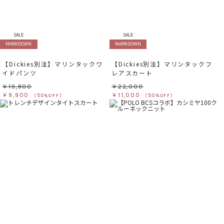
すべて
すべて
ホワイト
ホワイト
グレー
グレー
ブラック
ブラック
ブラウン
ブラウン
ベージュ
ベージュ
SALE
SALE
オレンジ
オレンジ
MARKDOWN
MARKDOWN
イエロー
イエロー
グリーン
グリーン
ブルー
ブルー
パープル
パープル
【Dickies別注】マリンタックワ
【Dickies別注】マリンタックフ
レッド
レッド
イドパンツ
レアスカート
ピンク
ピンク
ミックス
ミックス
￥19,800
￥22,000
￥9,900
￥11,000
（50%OFF）
（50%OFF）
リセット
この条件で絞り込む