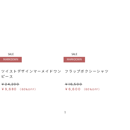
SALE
SALE
MARKDOWN
MARKDOWN
ツイストデザインマーメイドワン
フラップボクシーシャツ
ピース
￥24,200
￥16,500
￥9,680
￥6,600
（60%OFF）
（60%OFF）
1