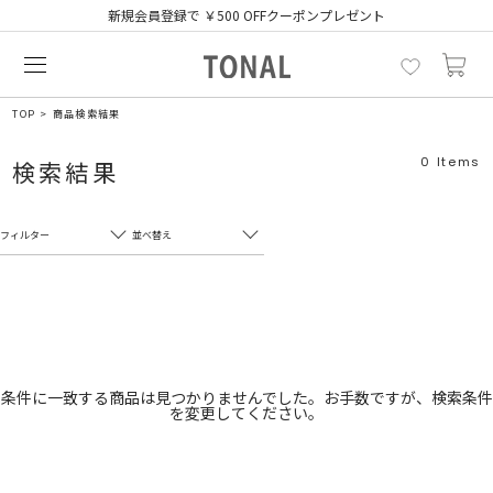
新規会員登録で ￥500 OFFクーポンプレゼント
TOP
商品検索結果
0
Items
検索結果
フィルター
並べ替え
フリーワード
売れ筋順
新着順
CLOSE
おすすめ順
カテゴリ
高い順
条件に一致する商品は見つかりませんでした。お手数ですが、検索条件
を変更してください。
サブカテゴリ
安い順
販売状況
カラー