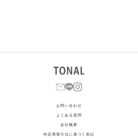
すべて
すべて
ホワイト
ホワイト
グレー
グレー
ブラック
ブラック
ブラウン
ブラウン
ベージュ
ベージュ
オレンジ
オレンジ
イエロー
イエロー
グリーン
グリーン
ブルー
ブルー
パープル
パープル
レッド
レッド
ピンク
ピンク
ミックス
ミックス
リセット
この条件で絞り込む
お問い合わせ
よくある質問
会社概要
特定商取引法に基づく表記