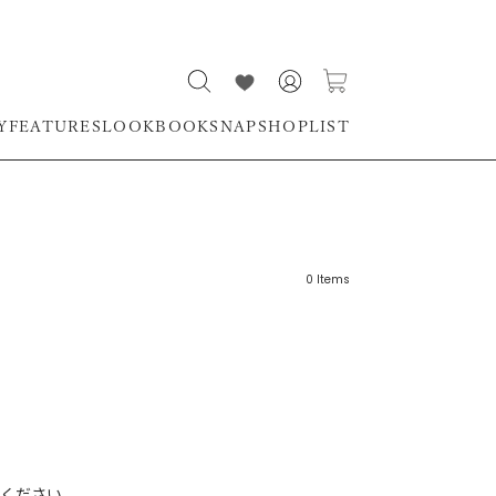
Y
FEATURES
LOOKBOOK
SNAP
SHOPLIST
0
Items
リーワード
売れ筋順
新着順
CLOSE
おすすめ順
ください。