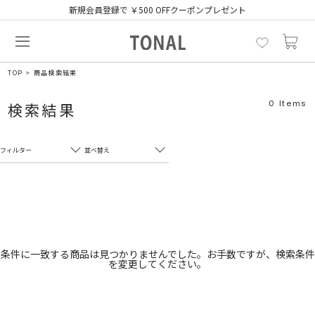
新規会員登録で ￥500 OFFクーポンプレゼント
TOP
商品検索結果
0
Items
検索結果
フィルター
並べ替え
フリーワード
売れ筋順
新着順
CLOSE
おすすめ順
カテゴリ
高い順
条件に一致する商品は見つかりませんでした。お手数ですが、検索条件
を変更してください。
サブカテゴリ
安い順
販売状況
カラー