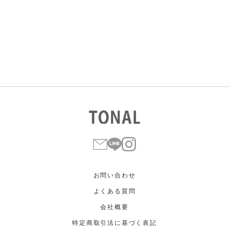
すべて
すべて
ホワイト
ホワイト
グレー
グレー
ブラック
ブラック
ブラウン
ブラウン
ベージュ
ベージュ
オレンジ
オレンジ
イエロー
イエロー
グリーン
グリーン
ブルー
ブルー
パープル
パープル
レッド
レッド
ピンク
ピンク
ミックス
ミックス
リセット
この条件で絞り込む
お問い合わせ
よくある質問
会社概要
特定商取引法に基づく表記