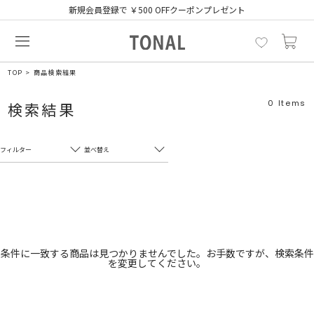
新規会員登録で ￥500 OFFクーポンプレゼント
TOP
商品検索結果
0
Items
検索結果
フィルター
並べ替え
フリーワード
売れ筋順
新着順
CLOSE
おすすめ順
カテゴリ
高い順
条件に一致する商品は見つかりませんでした。お手数ですが、検索条件
を変更してください。
サブカテゴリ
安い順
販売状況
カラー