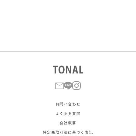
すべて
すべて
ホワイト
ホワイト
グレー
グレー
ブラック
ブラック
ブラウン
ブラウン
ベージュ
ベージュ
オレンジ
オレンジ
イエロー
イエロー
グリーン
グリーン
ブルー
ブルー
パープル
パープル
レッド
レッド
ピンク
ピンク
ミックス
ミックス
リセット
この条件で絞り込む
お問い合わせ
よくある質問
会社概要
特定商取引法に基づく表記