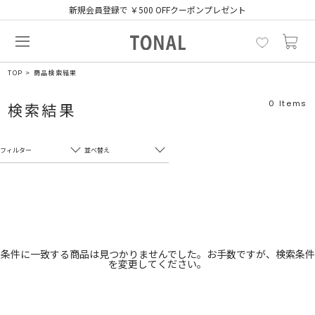
新規会員登録で ￥500 OFFクーポンプレゼント
TOP
商品検索結果
0
Items
検索結果
フィルター
並べ替え
フリーワード
売れ筋順
新着順
CLOSE
おすすめ順
カテゴリ
高い順
条件に一致する商品は見つかりませんでした。お手数ですが、検索条件
を変更してください。
サブカテゴリ
安い順
販売状況
カラー