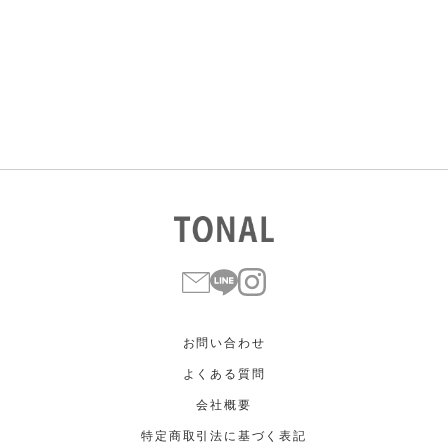
すべて
すべて
ホワイト
ホワイト
グレー
グレー
ブラック
ブラック
ブラウン
ブラウン
ベージュ
ベージュ
オレンジ
オレンジ
イエロー
イエロー
グリーン
グリーン
ブルー
ブルー
パープル
パープル
レッド
レッド
ピンク
ピンク
ミックス
ミックス
リセット
この条件で絞り込む
お問い合わせ
よくある質問
会社概要
特定商取引法に基づく表記